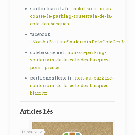
surfingbiarritz.fr :
mobilisons-nous-
contre-le-parking-souterrain-de-la-
cote-des-basques
facebook
:
NonAuParkingSouterrainDeLaCoteDesBasque
cotebasque.net :
non-au-parking-
souterrain-de-la-cote-des-basques-
point-presse
petitionenligne.fr :
non-au-parking-
souterrain-de-la-cote-des-basques-
biarritz
Articles liés
14 mai 2014