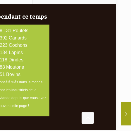
pendant ce temps
9,240
Poulets
446
Canards
253
Cochons
209
Lapins
134
Dindes
100
Moutons
58
Bovins
ont été tués dans le monde
par les industriels de la
viande depuis que vous avez
ouvert cette page !