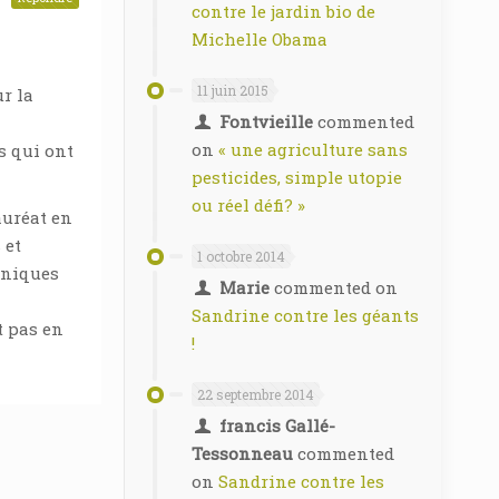
contre le jardin bio de
Michelle Obama
11 juin 2015
ur la
Fontvieille
commented
on
« une agriculture sans
s qui ont
pesticides, simple utopie
ou réel défi? »
auréat en
 et
1 octobre 2014
chniques
Marie
commented on
Sandrine contre les géants
t pas en
!
22 septembre 2014
francis Gallé-
Tessonneau
commented
on
Sandrine contre les