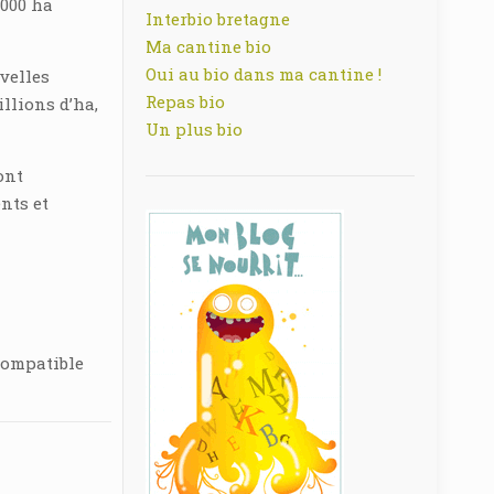
8000 ha
Interbio bretagne
Ma cantine bio
Oui au bio dans ma cantine !
velles
Repas bio
llions d’ha,
Un plus bio
ont
ents et
 compatible