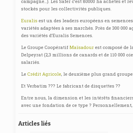
campagne…). Les Safer c’est 80000 ha achetés et re
stockés pour les collectivités publiques.
Euralis
est un des leaders européens en semences 
variétés adaptées à ses marchés. Près de 300 000 a
des variétés d’Euralis Semences.
Le Groupe Coopératif
Maïsadour
est composé de la
Delpeyrat (2,3 millions de canards et de 110 000 oie
salariés.
Le
Crédit Agricole
, le deuxième plus grand groupe
Et Verbatim ??? Le fabricant de disquettes ??
Entre nous, la dimension et les intérêts financie
avec une fondation de ce type ? Personnellement, j
Articles liés