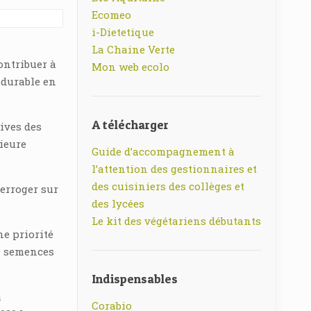
Ecomeo
i-Dietetique
La Chaine Verte
ontribuer à
Mon web ecolo
 durable en
A télécharger
ives des
rieure
Guide d’accompagnement à
l’attention des gestionnaires et
des cuisiniers des collèges et
terroger sur
des lycées
Le kit des végétariens débutants
ne priorité
e semences
Indispensables
a
Corabio