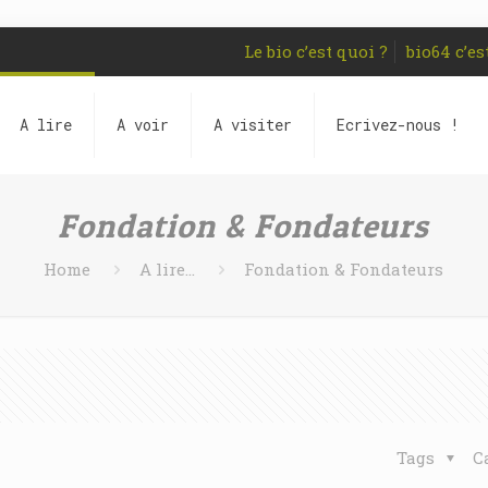
Le bio c’est quoi ?
bio64 c’es
A lire
A voir
A visiter
Ecrivez-nous !
Fondation & Fondateurs
Home
A lire...
Fondation & Fondateurs
Tags
C