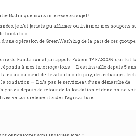
utre Bodin que moi s’intéresse au sujet !
nnées, je n’ai jamais pu affirmer ou infirmer mes soupons s
te fondation.
it d’une opération de GreenWashing de la part de ces groupe
stoire de Fondation et j’ai appelé Fabien TARASCON qui fut l
répondu à mes interrogations – Il est installe depuis 5 ans
 Il a eu au moment de l’évaluation du jury, des échanges te
e la fondation – Il n’a pas le sentiment d’une démarche de
 pas eu depuis de retour de la fondation et donc on ne voi
tives va concrètement aider l’agriculture.
ps obligatoires sont indiqués avec
*