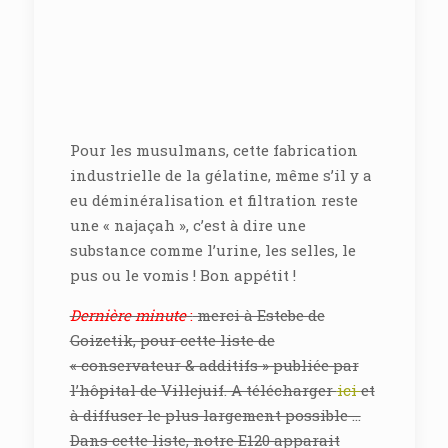
Pour les musulmans, cette fabrication
industrielle de la gélatine, même s’il y a
eu déminéralisation et filtration reste
une « najaçah », c’est à dire une
substance comme l’urine, les selles, le
pus ou le vomis ! Bon appétit !
Dernière minute
:
merci à Estebe de
Goizetik, pour cette liste de
« conservateur & additifs » publiée par
l’hôpital de Villejuif. A télécharger
ici
et
à diffuser le plus largement possible …
Dans cette liste, notre E120 apparait