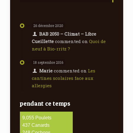
26 décembre 2020
BAB 2050 – Climat – Libre
Cueillette
commented on
Quoi de
neuf à Bio-rritz ?
18 septembre 2016
Marie
commented on
Les
cantines scolaires face aux
allergies
pendant ce temps
9,610
Poulets
463
Canards
263
Cochons