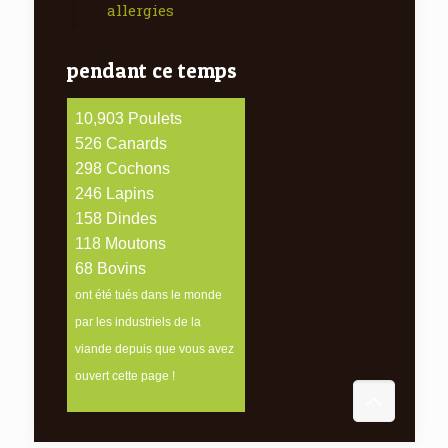
allergies
pendant ce temps
12,012
Poulets
579
Canards
329
Cochons
271
Lapins
175
Dindes
130
Moutons
75
Bovins
ont été tués dans le monde
par les industriels de la
viande depuis que vous avez
ouvert cette page !