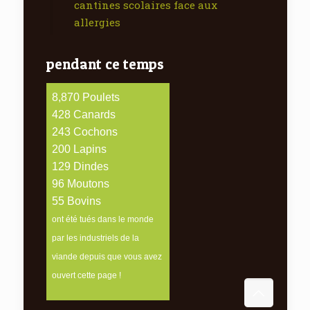
cantines scolaires face aux
allergies
pendant ce temps
9,610
Poulets
463
Canards
263
Cochons
217
Lapins
140
Dindes
104
Moutons
60
Bovins
ont été tués dans le monde
par les industriels de la
viande depuis que vous avez
ouvert cette page !