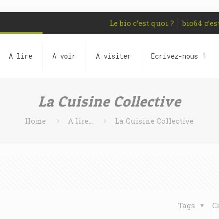
Le bio c’est quoi ?
bio64 c’es
A lire
A voir
A visiter
Ecrivez-nous !
La Cuisine Collective
Home
A lire...
La Cuisine Collective
Tags
C