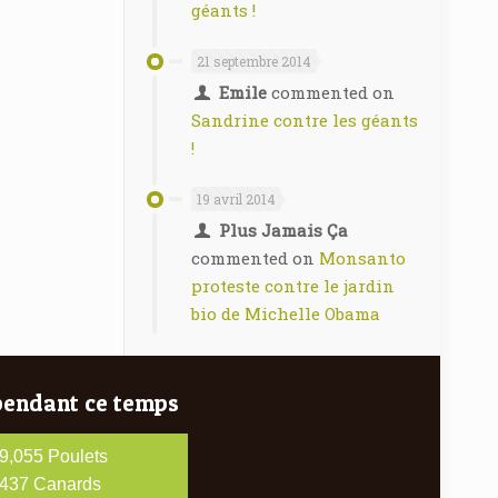
géants !
21 septembre 2014
Emile
commented on
Sandrine contre les géants
!
19 avril 2014
Plus Jamais Ça
commented on
Monsanto
proteste contre le jardin
bio de Michelle Obama
pendant ce temps
10,164
Poulets
490
Canards