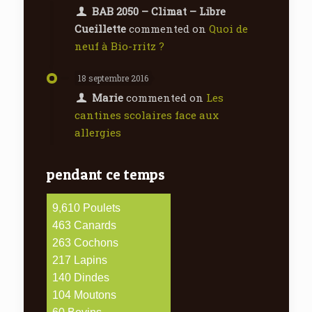
BAB 2050 – Climat – Libre
Cueillette
commented on
Quoi de
neuf à Bio-rritz ?
18 septembre 2016
Marie
commented on
Les
cantines scolaires face aux
allergies
pendant ce temps
10,349
Poulets
499
Canards
283
Cochons
234
Lapins
150
Dindes
112
Moutons